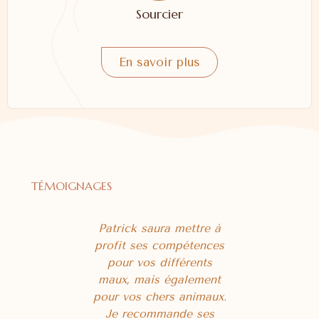
Sourcier
En savoir plus
TÉMOIGNAGES
 à Patrick
Patrick saura mettre à
Suite à u
 m'avoir
profit ses compétences
chimio
rendre
pour vos différents
plaques
 moi, je
maux, mais également
partout 
cune envie
pour vos chers animaux.
Mr M
e me suis
Je recommande ses
magnétisé